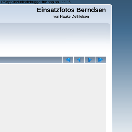
05/app/include/debugger.inc.php on line 95
Einsatzfotos Berndsen
von Hauke Dethlefsen