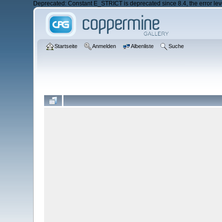
Deprecated: Constant E_STRICT is deprecated since 8.4, the error 
Startseite
Anmelden
Albenliste
Suche