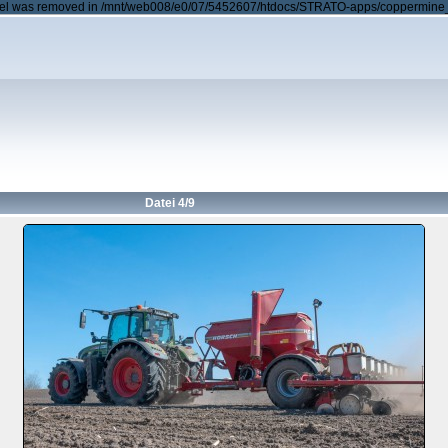
level was removed in /mnt/web008/e0/07/5452607/htdocs/STRATO-apps/coppermine_
Datei 4/9