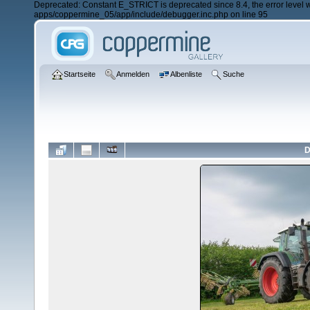
Deprecated: Constant E_STRICT is deprecated since 8.4, the error lev
apps/coppermine_05/app/include/debugger.inc.php on line 95
Startseite
Anmelden
Albenliste
Suche
D