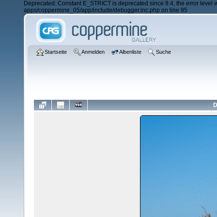
Deprecated: Constant E_STRICT is deprecated since 8.4, the error lev
apps/coppermine_05/app/include/debugger.inc.php on line 95
Startseite
Anmelden
Albenliste
Suche
D