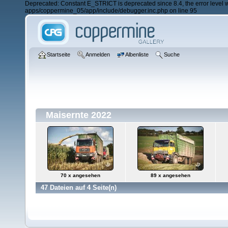
Deprecated: Constant E_STRICT is deprecated since 8.4, the error lev
apps/coppermine_05/app/include/debugger.inc.php on line 95
Startseite
Anmelden
Albenliste
Suche
Maisernte 2022
70 x angesehen
89 x angesehen
47 Dateien auf 4 Seite(n)